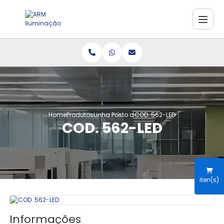
Home
Produtos
Linha Posto de Combustível
COD. 562-LED
COD. 562-LED
iten(s)
Informações